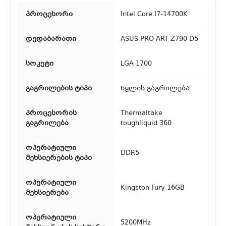
2. თვითმომსახურება
პროცესორი
Intel Core I7-14700K
თუ გსურთ დაზოგოთ მიწოდებაზე, შეგიძლიათ თავად
აიღოთ თქვენი შეკვეთა ჩვენი ფილიალიდან.
დედაბარათი
ASUS PRO ART Z790 D5
3. საფოსტო მიწოდება
სოკეტი
LGA 1700
რეგიონებიდან შეკვეთებისთვის ხელმისაწვდომია საფოსტო
გაგრილების ტიპი
წყლის გაგრილება
მიწოდება. მიწოდების დრო დამოკიდებულია
ადგილმდებარეობაზე.
პროცესორის
Thermaltake
გაგრილება
toughliquid 360
ოპერატიული
DDR5
მეხსიერების ტიპი
ოპერატიული
Kingston Fury 16GB
მეხსიერება
ოპერატიული
5200MHz