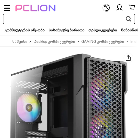
საძიებო
სიტყვა...
კომპიუტერის აწყობა
სასაჩუქრე ბარათი
ფასდაკლებები
წინასწა
საწყისი
Desktop კომპიუტერები
GAMING კომპიუტერები
Intel