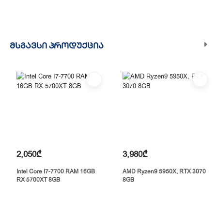
ᲛᲡᲒᲐᲕᲡᲘ ᲞᲠᲝᲓᲣᲥᲪᲘᲐ
2,050₾
3,980₾
Intel Core I7-7700 RAM 16GB
AMD Ryzen9 5950X, RTX 3070
RX 5700XT 8GB
8GB