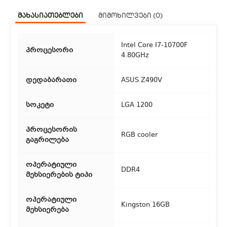
ჩვენ გთავაზობთ კურიერის სწრაფ მომსახურებას მთელი
მახასიათებლები
მიმოხილვები (0)
თბილისის მასშტაბით.
2. თვითმომსახურება
Intel Core I7-10700F
პროცესორი
4.80GHz
თუ გსურთ დაზოგოთ მიწოდებაზე, შეგიძლიათ თავად
აიღოთ თქვენი შეკვეთა ჩვენი ფილიალიდან.
დედაბარათი
ASUS Z490V
3. საფოსტო მიწოდება
სოკეტი
LGA 1200
რეგიონებიდან შეკვეთებისთვის ხელმისაწვდომია საფოსტო
მიწოდება. მიწოდების დრო დამოკიდებულია
პროცესორის
ადგილმდებარეობაზე.
RGB cooler
გაგრილება
ოპერატიული
DDR4
მეხსიერების ტიპი
ოპერატიული
Kingston 16GB
მეხსიერება