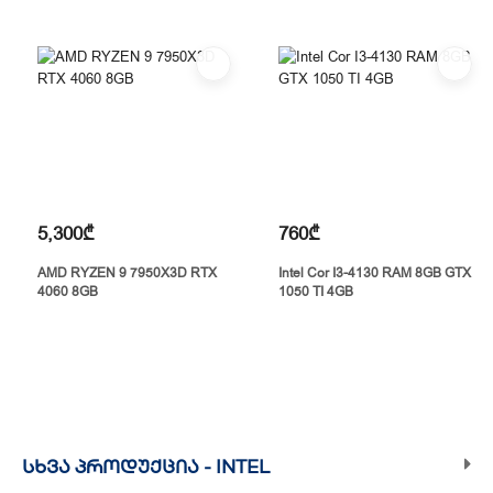
5,300₾
760₾
AMD RYZEN 9 7950X3D RTX
Intel Cor I3-4130 RAM 8GB GTX
4060 8GB
1050 TI 4GB
ᲡᲮᲕᲐ ᲞᲠᲝᲓᲣᲥᲪᲘᲐ -
INTEL