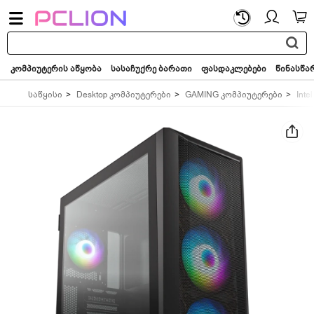
საძიებო
სიტყვა...
კომპიუტერის აწყობა
სასაჩუქრე ბარათი
ფასდაკლებები
წინასწა
საწყისი
Desktop კომპიუტერები
GAMING კომპიუტერები
Intel