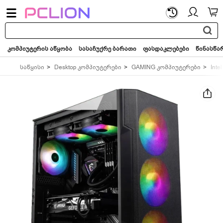
საძიებო
სიტყვა...
კომპიუტერის აწყობა
სასაჩუქრე ბარათი
ფასდაკლებები
წინასწა
საწყისი
Desktop კომპიუტერები
GAMING კომპიუტერები
Intel