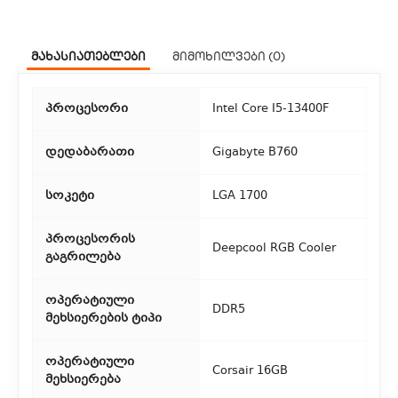
1. კურიერული მომსახურება
ჩვენ გთავაზობთ კურიერის სწრაფ მომსახურებას მთელი
მახასიათებლები
მიმოხილვები (0)
თბილისის მასშტაბით.
2. თვითმომსახურება
პროცესორი
Intel Core I5-13400F
თუ გსურთ დაზოგოთ მიწოდებაზე, შეგიძლიათ თავად
აიღოთ თქვენი შეკვეთა ჩვენი ფილიალიდან.
დედაბარათი
Gigabyte B760
3. საფოსტო მიწოდება
სოკეტი
LGA 1700
რეგიონებიდან შეკვეთებისთვის ხელმისაწვდომია საფოსტო
პროცესორის
მიწოდება. მიწოდების დრო დამოკიდებულია
Deepcool RGB Cooler
გაგრილება
ადგილმდებარეობაზე.
ოპერატიული
DDR5
მეხსიერების ტიპი
ოპერატიული
Corsair 16GB
მეხსიერება