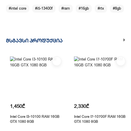
#intel core
#i5-13400f
#ram
#16gb
#rtx
#8gb
ᲛᲡᲒᲐᲕᲡᲘ ᲞᲠᲝᲓᲣᲥᲪᲘᲐ
1,450₾
2,330₾
Intel Core I3-10100 RAM 16GB
Intel Core I7-10700F RAM 16GB
GTX 1080 8GB
GTX 1080 8GB