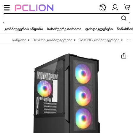
საძიებო
სიტყვა...
კომპიუტერის აწყობა
სასაჩუქრე ბარათი
ფასდაკლებები
წინასწა
საწყისი
Desktop კომპიუტერები
GAMING კომპიუტერები
Intel