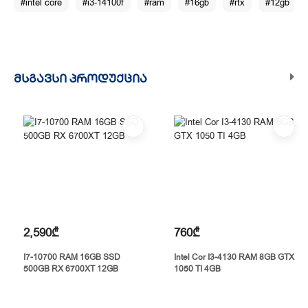
#intel core
#i3-14100f
#ram
#16gb
#rtx
#12gb
ᲛᲡᲒᲐᲕᲡᲘ ᲞᲠᲝᲓᲣᲥᲪᲘᲐ
2,590₾
760₾
I7-10700 RAM 16GB SSD
Intel Cor I3-4130 RAM 8GB GTX
500GB RX 6700XT 12GB
1050 TI 4GB