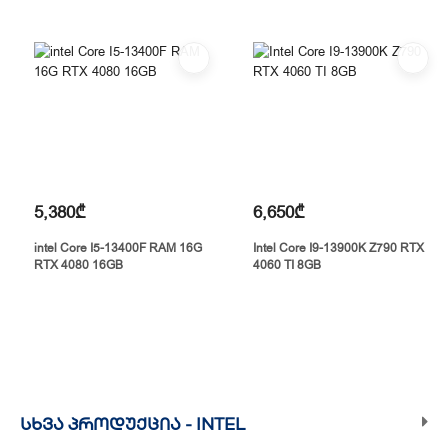
5,380₾
6,650₾
intel Core I5-13400F RAM 16G
Intel Core I9-13900K Z790 RTX
RTX 4080 16GB
4060 TI 8GB
ᲡᲮᲕᲐ ᲞᲠᲝᲓᲣᲥᲪᲘᲐ -
INTEL