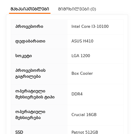
ჩვენ გთავაზობთ კურიერის სწრაფ მომსახურებას მთელი
მახასიათებლები
მიმოხილვები (0)
თბილისის მასშტაბით.
2. თვითმომსახურება
პროცესორი
Intel Core I3-10100
თუ გსურთ დაზოგოთ მიწოდებაზე, შეგიძლიათ თავად
აიღოთ თქვენი შეკვეთა ჩვენი ფილიალიდან.
დედაბარათი
ASUS H410
3. საფოსტო მიწოდება
სოკეტი
LGA 1200
რეგიონებიდან შეკვეთებისთვის ხელმისაწვდომია საფოსტო
პროცესორის
მიწოდება. მიწოდების დრო დამოკიდებულია
Box Cooler
გაგრილება
ადგილმდებარეობაზე.
ოპერატიული
DDR4
მეხსიერების ტიპი
ოპერატიული
Crucial 16GB
მეხსიერება
SSD
Patriot 512GB