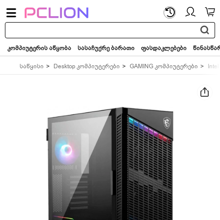
საძიებო
სიტყვა...
კომპიუტერის აწყობა
სასაჩუქრე ბარათი
ფასდაკლებები
წინასწა
საწყისი
Desktop კომპიუტერები
GAMING კომპიუტერები
Intel