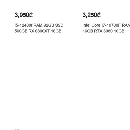
3,950₾
3,250₾
I5-12400f RAM 32GB SSD
Intel Core I7-10700F RA
500GB RX 6800XT 16GB
16GB RTX 3080 10GB