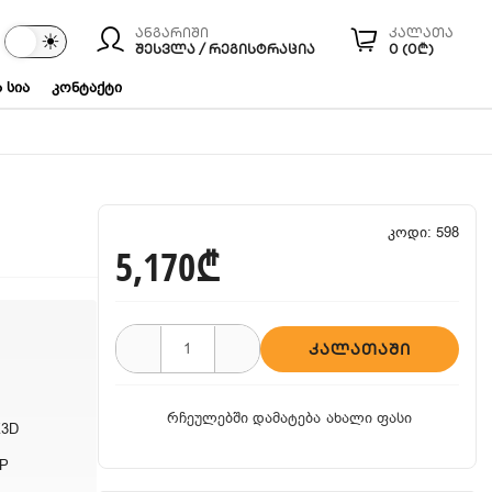
ანგარიში
კალათა
☾
☀
ები
ᲨᲔᲡᲕᲚᲐ / ᲠᲔᲒᲘᲡᲢᲠᲐᲪᲘᲐ
0 (0₾)
 სია
კონტაქტი
კოდი: 598
5,170₾
ᲙᲐᲚᲐᲗᲐᲨᲘ
რჩეულებში დამატება
ახალი ფასი
X3D
 P