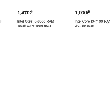
1,470₾
1,000₾
M
Intel Core I5-6500 RAM
Intel Core I3-7100 R
16GB GTX 1060 6GB
RX 580 8GB