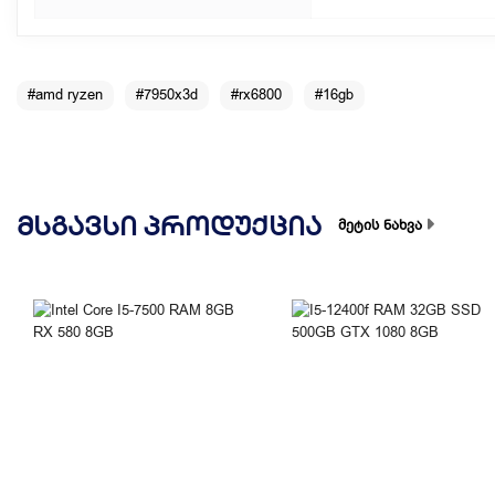
#amd ryzen
#7950x3d
#rx6800
#16gb
ᲛᲡᲒᲐᲕᲡᲘ ᲞᲠᲝᲓᲣᲥᲪᲘᲐ
მეტის ნახვა