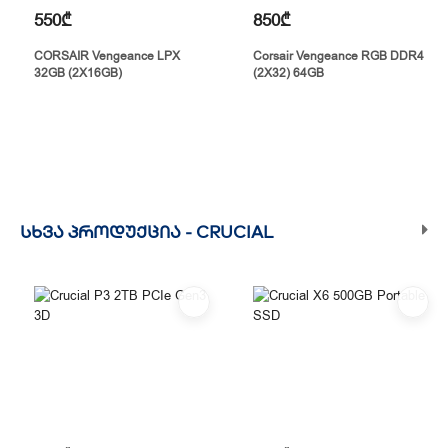
550₾
850₾
CORSAIR Vengeance LPX
Corsair Vengeance RGB DDR4
32GB (2X16GB)
(2X32) 64GB
ᲡᲮᲕᲐ ᲞᲠᲝᲓᲣᲥᲪᲘᲐ -
CRUCIAL