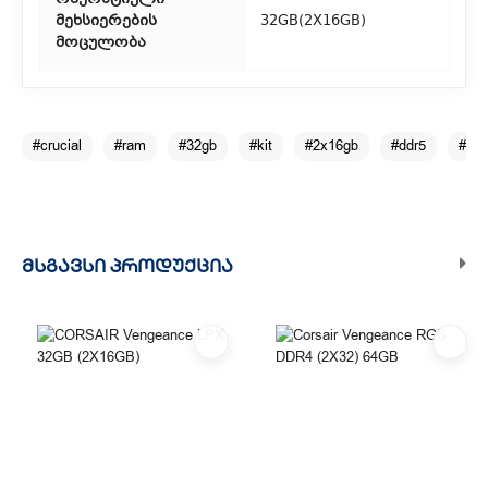
ოპერატიული
მეხსიერების
32GB(2X16GB)
რეგიონებიდან შეკვეთებისთვის ხელმისაწვდომია საფოსტო
მოცულობა
მიწოდება. მიწოდების დრო დამოკიდებულია
ადგილმდებარეობაზე.
#crucial
#ram
#32gb
#kit
#2x16gb
#ddr5
#56
ᲛᲡᲒᲐᲕᲡᲘ ᲞᲠᲝᲓᲣᲥᲪᲘᲐ