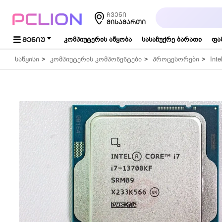
საძიებო
ჩვენი
სიტყვა...
ᲛᲘᲡᲐᲛᲐᲠᲗᲘ
ᲛᲔᲜᲘᲣ
კომპიუტერის აწყობა
სასაჩუქრე ბარათი
ფა
საწყისი
კომპიუტერის კომპონენტები
პროცესორები
Inte