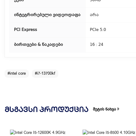
ქეში
30MB
ინტეგრირებული ვიდეოდაფა
არა
PCI Express
PCIe 5.0
ბირთვები & ნაკადები
16 : 24
#intel core
#i7-13700kf
ᲛᲡᲒᲐᲕᲡᲘ ᲞᲠᲝᲓᲣᲥᲪᲘᲐ
მეტის ნახვა