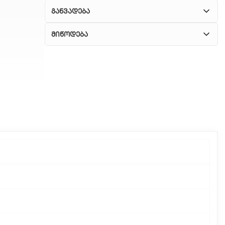
განვადება
მიწოდება
1. კურიერული მომსახურება
ჩვენ გთავაზობთ კურიერის სწრაფ მომსახურებას
მთელი თბილისის მასშტაბით.
2. თვითმომსახურება
თუ გსურთ დაზოგოთ მიწოდებაზე, შეგიძლიათ
თავად აიღოთ თქვენი შეკვეთა ჩვენი
ფილიალიდან.
3. საფოსტო მიწოდება
რეგიონებიდან შეკვეთებისთვის ხელმისაწვდომია
საფოსტო მიწოდება. მიწოდების დრო
დამოკიდებულია ადგილმდებარეობაზე.