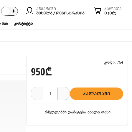
ანგარიში
კალათა
☾
☀
ები
ᲨᲔᲡᲕᲚᲐ / ᲠᲔᲒᲘᲡᲢᲠᲐᲪᲘᲐ
0 (0₾)
 სია
კონტაქტი
კოდი: 754
950₾
ᲙᲐᲚᲐᲗᲐᲨᲘ
რჩეულებში დამატება
ახალი ფასი