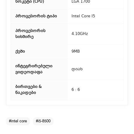
სოკეტი (CPU)
LGA 1700
თუ გსურთ დაზოგოთ მიწოდებაზე, შეგიძლიათ თავად
აიღოთ თქვენი შეკვეთა ჩვენი ფილიალიდან.
პროცესორის ტიპი
Intel Core I5
3. საფოსტო მიწოდება
პროცესორის
4.10GHz
სიხშირე
რეგიონებიდან შეკვეთებისთვის ხელმისაწვდომია საფოსტო
მიწოდება. მიწოდების დრო დამოკიდებულია
ქეში
9MB
ადგილმდებარეობაზე.
ინტეგრირებული
დიახ
ვიდეოდაფა
ბირთვები &
6 : 6
ნაკადები
#intel core
#i5-8500