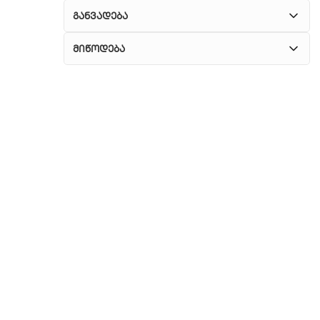
განვადება
მიწოდება
1. კურიერული მომსახურება
ჩვენ გთავაზობთ კურიერის სწრაფ მომსახურებას
მთელი თბილისის მასშტაბით.
2. თვითმომსახურება
თუ გსურთ დაზოგოთ მიწოდებაზე, შეგიძლიათ
თავად აიღოთ თქვენი შეკვეთა ჩვენი
ფილიალიდან.
3. საფოსტო მიწოდება
რეგიონებიდან შეკვეთებისთვის ხელმისაწვდომია
საფოსტო მიწოდება. მიწოდების დრო
დამოკიდებულია ადგილმდებარეობაზე.