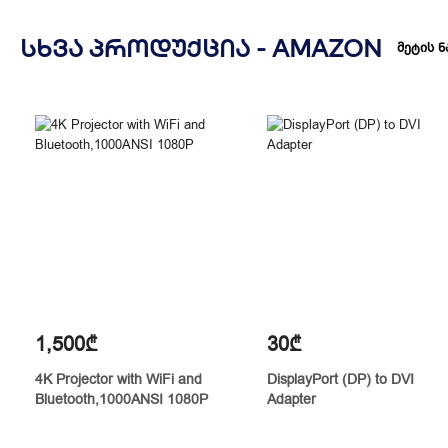
ᲡᲮᲕᲐ ᲞᲠᲝᲓᲣᲥᲪᲘᲐ -
AMAZON
მეტის ნ
1,500₾
30₾
4K Projector with WiFi and
DisplayPort (DP) to DVI
Bluetooth,1000ANSI 1080P
Adapter