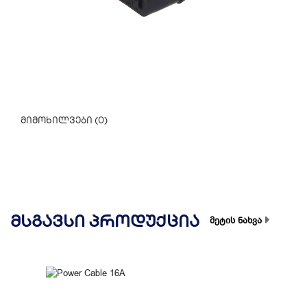
მიმოხილვები (0)
ᲛᲡᲒᲐᲕᲡᲘ ᲞᲠᲝᲓᲣᲥᲪᲘᲐ
მეტის ნახვა