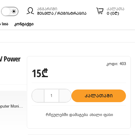
ანგარიში
კალათა
☾
☀
ები
ᲨᲔᲡᲕᲚᲐ / ᲠᲔᲒᲘᲡᲢᲠᲐᲪᲘᲐ
0 (0₾)
 სია
კონტაქტი
V Power
კოდი: 403
15₾
ᲙᲐᲚᲐᲗᲐᲨᲘ
Amazon Basics Computer Monitor TV Power Cable
რჩეულებში დამატება
ახალი ფასი